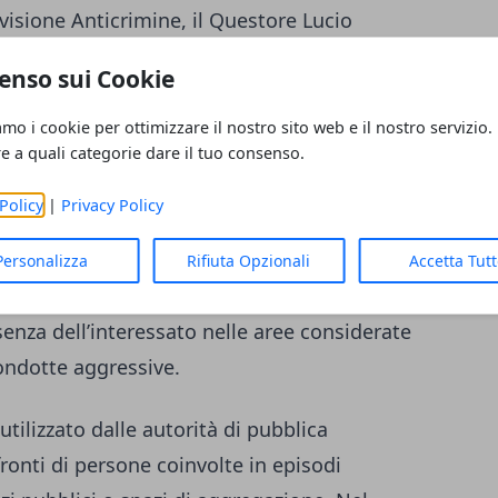
ivisione Anticrimine, il Questore Lucio
 dell’uomo la misura di prevenzione atipica
enso sui Cookie
persona pericolosa per la sicurezza pubblica.
re anni, mira a prevenire nuovi episodi
amo i cookie per ottimizzare il nostro sito web e il nostro servizio.
re a quali categorie dare il tuo consenso.
la cittadinanza.
Policy
|
Privacy Policy
, dalle ore 19 alle ore 7, agli esercizi
trattenimento. Prevede inoltre il divieto di
Personalizza
Rifiuta Opzionali
Accetta Tut
nze di specifici esercizi situati nel Comune
enza dell’interessato nelle aree considerate
condotte aggressive.
utilizzato dalle autorità di pubblica
fronti di persone coinvolte in episodi