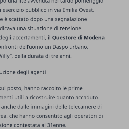
o una lite avvenuta nel tardo pomeriggio
 esercizio pubblico in via Emilia Ovest.
te è scattato dopo una segnalazione
ndicava una situazione di tensione
 degli accertamenti, il
Questore di Modena
confronti dell’uomo un Daspo urbano,
ly”, della durata di tre anni.
ruzione degli agenti
 sul posto, hanno raccolto le prime
menti utili a ricostruire quanto accaduto.
o anche dalle immagini delle telecamere di
rea, che hanno consentito agli operatori di
ssione contestata al 31enne.