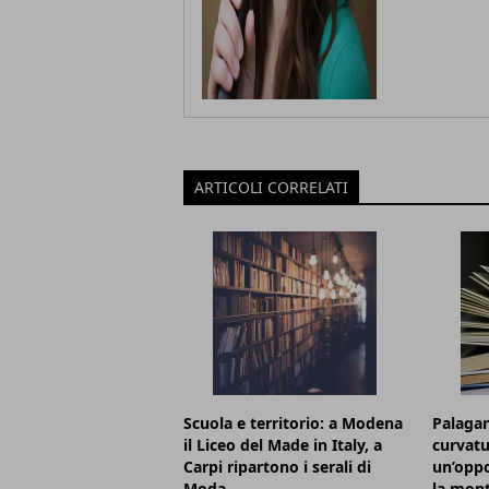
ARTICOLI CORRELATI
Scuola e territorio: a Modena
Palagan
il Liceo del Made in Italy, a
curvatu
Carpi ripartono i serali di
un’oppo
Moda
la mon