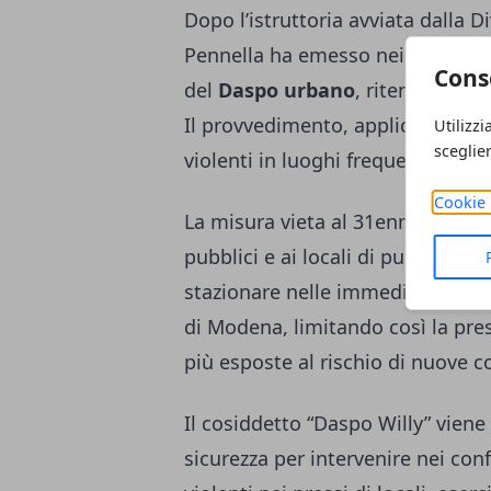
Dopo l’istruttoria avviata dalla D
Pennella ha emesso nei confronti
Cons
del
Daspo urbano
, ritenendolo 
Il provvedimento, applicato per t
Utilizzi
sceglie
violenti in luoghi frequentati dal
Cookie 
La misura vieta al 31enne l’accesso
pubblici e ai locali di pubblico in
stazionare nelle immediate vicina
di Modena, limitando così la pres
più esposte al rischio di nuove 
Il cosiddetto “Daspo Willy” viene 
sicurezza per intervenire nei con