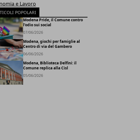
nomia e Lavoro
TICOLI POPOLARI
Modena Pride, il Comune contro
l’odio sui social
07/06/2026
Modena, giochi per famiglie al
Centro di via del Gambero
06/06/2026
Modena, Biblioteca Delfini: il
Comune replica alla Cisl
05/06/2026