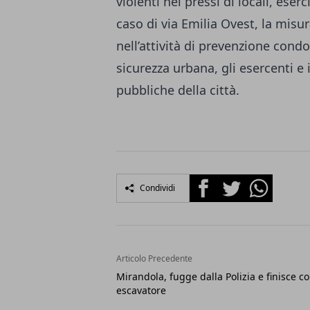
violenti nei pressi di locali, eser
caso di via Emilia Ovest, la misu
nell’attività di prevenzione condot
sicurezza urbana, gli esercenti e 
pubbliche della città.
Facebook
Twitter
Whatsapp
Condividi
Articolo Precedente
Mirandola, fugge dalla Polizia e finisce c
escavatore