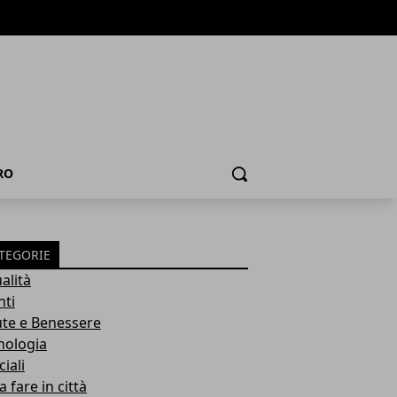
RO
Cerca
TEGORIE
alità
nti
ute e Benessere
nologia
iali
 fare in città