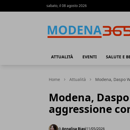
sabato, il 08 agosto 2026
Modena365
ATTUALITÀ
EVENTI
SALUTE E B
Home
Attualità
Modena, Daspo Wi
Modena, Daspo 
aggressione co
di
Annalisa Biasi
11/05/2026