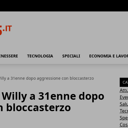
ENESSERE
TECNOLOGIA
SPECIALI
ECONOMIA E LAVO
lly a 31enne dopo aggressione con bloccasterzo
CA
Attu
Willy a 31enne dopo
Eve
n bloccasterzo
Sal
Tec
Spec
Cosa