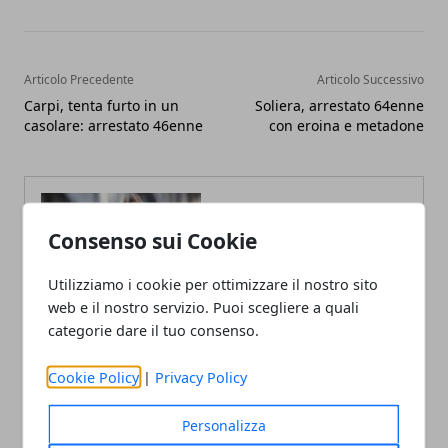
Articolo Precedente
Articolo Successivo
Carpi, tenta furto in un
Soliera, arrestato 64enne
casolare: arrestato 46enne
con eroina e metadone
Consenso sui Cookie
Utilizziamo i cookie per ottimizzare il nostro sito
Fabiana Fissore
web e il nostro servizio. Puoi scegliere a quali
categorie dare il tuo consenso.
Fabiana Fissore è web editor e
creator di contenuti dedicati a
lifestyle urbano ed eventi locali.
Cookie Policy
|
Privacy Policy
Racconta la città con uno stile fresco
e coinvolgente, a stretto contatto con
il territorio.
Personalizza