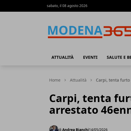
sabato, il 08 agosto 2026
Modena365
ATTUALITÀ
EVENTI
SALUTE E B
Home
Attualità
Carpi, tenta furto
Carpi, tenta fur
arrestato 46en
di
Andrea Bianchi
14/05/2026