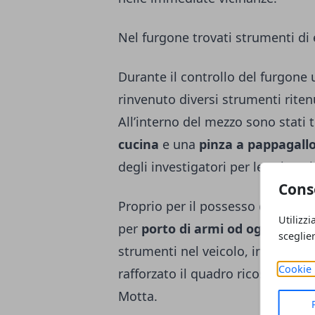
Nel furgone trovati strumenti di 
Durante il controllo del furgone u
rinvenuto diversi strumenti ritenu
All’interno del mezzo sono stati 
cucina
e una
pinza a pappagall
degli investigatori per le valutazi
Cons
Proprio per il possesso di questi
Utilizzi
per
porto di armi od oggetti at
sceglie
strumenti nel veicolo, insieme al
Cookie 
rafforzato il quadro ricostruito d
Motta.