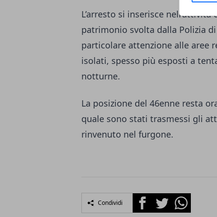
L’arresto si inserisce nell’attivit
patrimonio svolta dalla Polizia di
particolare attenzione alle aree r
isolati, spesso più esposti a tenta
notturne.
La posizione del 46enne resta ora a
quale sono stati trasmessi gli atti
rinvenuto nel furgone.
Facebook
Twitter
Whatsapp
Condividi