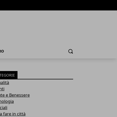
RO
Cerca
TEGORIE
alità
nti
ute e Benessere
nologia
iali
 fare in città