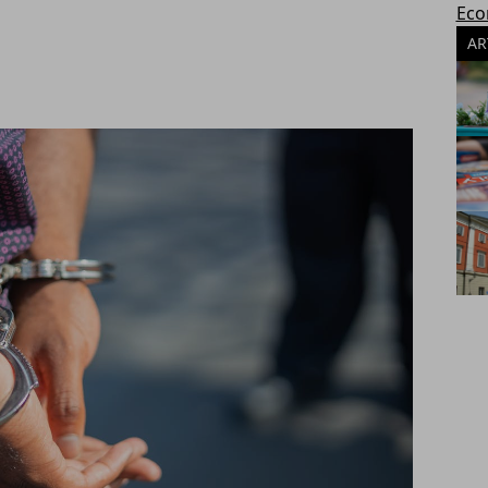
Eco
AR