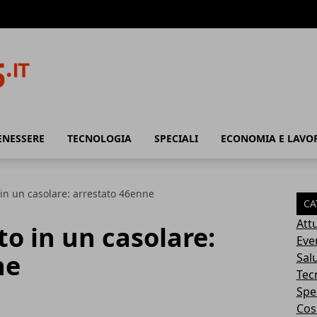
ENESSERE
TECNOLOGIA
SPECIALI
ECONOMIA E LAVO
 in un casolare: arrestato 46enne
CA
Attu
to in un casolare:
Eve
ne
Sal
Tec
Spec
Cosa