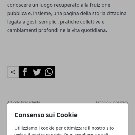
conoscere un luogo recuperato alla fruizione
pubblica e, insieme, una pagina della storia cittadina
legata a gesti semplici, pratiche collettive e
cambiamenti profondi nella vita quotidiana.
Facebook
Twitter
Whatsapp
Articolo Precedente
Articolo Successivo
Riordino territoriale, a
Terramara di Montale,
Consenso sui Cookie
Modena il confronto con la
weekend tra Notte dei
Regione
Musei e archeologia
Utilizziamo i cookie per ottimizzare il nostro sito
web e il nostro servizio. Puoi scegliere a quali