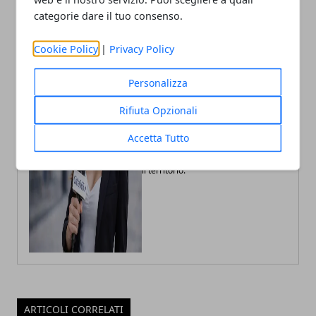
categorie dare il tuo consenso.
Cookie Policy
|
Privacy Policy
Personalizza
Fabiana Fissore
Rifiuta Opzionali
Fabiana Fissore è web editor e
creator di contenuti dedicati a
lifestyle urbano ed eventi locali.
Accetta Tutto
Racconta la città con uno stile fresco
e coinvolgente, a stretto contatto con
il territorio.
ARTICOLI CORRELATI