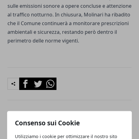
sulle emissioni sonore a opere concluse e attenzione
al traffico notturno. In chiusura, Molinari ha ribadito
che il Comune continuerà a monitorare prescrizioni
ambientali e sicurezza, restando però dentro il
perimetro delle norme vigenti.
Facebook
Twitter
Whatsapp
Articolo Precedente
Articolo Successivo
Consenso sui Cookie
Modena, campo scuola di
Carpi, controlli anticrimine:
Protezione civile per under
63 persone identificate
18
Utilizziamo i cookie per ottimizzare il nostro sito