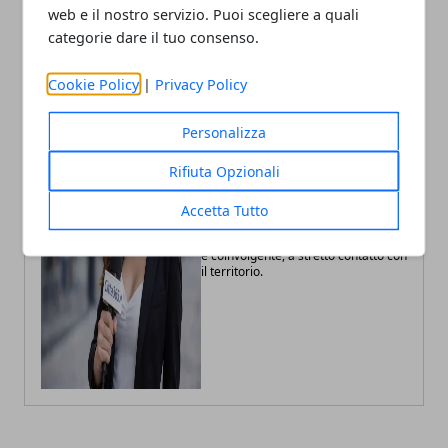
web e il nostro servizio. Puoi scegliere a quali
categorie dare il tuo consenso.
Cookie Policy
|
Privacy Policy
Personalizza
Fabiana Fissore
Rifiuta Opzionali
Fabiana Fissore è web editor e
creator di contenuti dedicati a
Accetta Tutto
lifestyle urbano ed eventi locali.
Racconta la città con uno stile fresco
e coinvolgente, a stretto contatto con
il territorio.