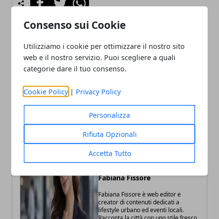
Consenso sui Cookie
Utilizziamo i cookie per ottimizzare il nostro sito
Articolo Precedente
Articolo Successivo
web e il nostro servizio. Puoi scegliere a quali
Emilia-Romagna, dal 16 al
Commercio di prossimità e
categorie dare il tuo consenso.
21 marzo la Settimana
hub urbani: il contributo
regionale della legalità
dei Comuni al Forum
Cookie Policy
|
Privacy Policy
2026
sull’economia urbana
Personalizza
Rifiuta Opzionali
Accetta Tutto
Fabiana Fissore
Fabiana Fissore è web editor e
creator di contenuti dedicati a
lifestyle urbano ed eventi locali.
Racconta la città con uno stile fresco